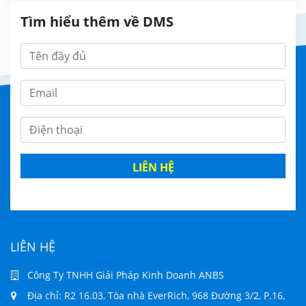
Tìm hiểu thêm về DMS
LIÊN HỆ
LIÊN HỆ
Công Ty TNHH Giải Pháp Kinh Doanh ANBS
Địa chỉ: R2 16.03, Tòa nhà EverRich, 968 Đường 3/2, P.16,