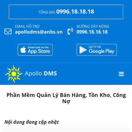
0996.18.18.18
TỔNG ĐÀI
EMAIL HỖ TRỢ
ĐƯỜNG DÂY NÓNG
apollodms@anbs.vn
0996.18.18.18
Apollo
DMS
Phần Mềm Quản Lý Bán Hàng, Tồn Kho, Công
Nợ
Nội dung đang cập nhật