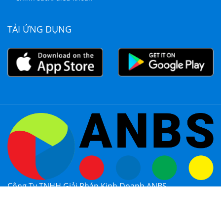
TẢI ỨNG DỤNG
Công Ty TNHH Giải Pháp Kinh Doanh ANBS
MST: 0314381067
Copyright © by ANBS. All right reserved.