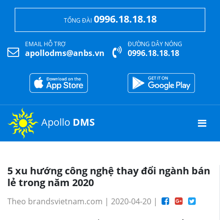
0996.18.18.18
TỔNG ĐÀI
EMAIL HỖ TRỢ
ĐƯỜNG DÂY NÓNG
apollodms@anbs.vn
0996.18.18.18
Apollo
DMS
5 xu hướng công nghệ thay đổi ngành bán
lẻ trong năm 2020
Theo brandsvietnam.com | 2020-04-20 |