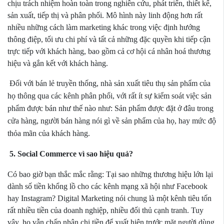
chịu trách nhiệm hoàn toàn trong nghiên cứu, phát triển, thiết kế,
sản xuất, tiếp thị và phân phối. Mô hình này linh động hơn rất
nhiều những cách làm marketing khác trong việc định hướng
thông điệp, tối ưu chi phí và tất cả những đặc quyền khi tiếp cận
trực tiếp với khách hàng, bao gồm cả cơ hội cá nhân hoá thương
hiệu và gắn kết với khách hàng.
Đối với bán lẻ truyền thống, nhà sản xuất tiêu thụ sản phẩm của
họ thông qua các kênh phân phối, với rất ít sự kiểm soát việc sản
phẩm được bán như thế nào như: Sản phẩm được đặt ở đâu trong
cửa hàng, người bán hàng nói gì về sản phẩm của họ, hay mức độ
thỏa mãn của khách hàng.
5. Social Commerce vì sao hiệu quả?
Có bao giờ bạn thắc mắc rằng: Tại sao những thương hiệu lớn lại
dành số tiền khổng lồ cho các kênh mạng xã hội như Facebook
hay Instagram? Digital Marketing nói chung là một kênh tiêu tốn
rất nhiều tiền của doanh nghiệp, nhiều đối thủ cạnh tranh. Tuy
vậy, họ vẫn chấp nhận chi tiền để xuất hiện trước mặt người dùng