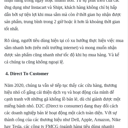
nhận hàng trong ngày hoặc nhanh hơn. Từ sự phát triển của các
ứng dụng như Instacart và Shipt, khách hàng không chỉ bị hấp
dẫn bởi sự tiện lợi khi mua sắm mà còn ở thời gian họ nhận được
sản phẩm, trung bình trong 2 giờ hoặc ít hơn là khoảng thời gian
tốt nhất.
Rõ ràng, người tiêu dùng hiện tại có xu hướng thực hiện việc mua
sắm nhanh hơn (trên môi trường internet) và mong muốn nhận
được sản phẩm cũng nhanh như tốc độ khi họ mua hàng. Và kể
cả chúng ta cũng không ngoại lệ.
4. Direct To Customer
Năm 2020, chúng ta vẫn sẽ tiếp tục thấy các cửa hàng, thương
hiệu nhỏ cố gắng cải thiện dịch vụ và hoạt động của mình để
cạnh tranh với những gã khổng lồ bán lẻ, dù chỉ giành được một
miếng bánh nhỏ. D2C (Direct to consumer) đang thay đổi cách
các doanh nghiệp bán lẻ hoạt động một cách toàn diện. Với sự
thành công của các thương hiệu như Dell, Apple, Amazon, Nike
hay Tesla, các công ty FMCG (ngành hàng tiêu dùng nhanh)